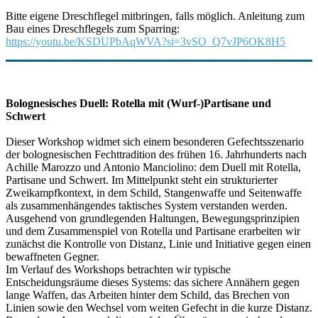
Bitte eigene Dreschflegel mitbringen, falls möglich. Anleitung zum
Bau eines Dreschflegels zum Sparring:
https://youtu.be/KSDUPbAqWVA?si=3vSO_Q7vJP6OK8H5
Bolognesisches Duell: Rotella mit (Wurf-)Partisane und
Schwert
Dieser Workshop widmet sich einem besonderen Gefechtsszenario
der bolognesischen Fechttradition des frühen 16. Jahrhunderts nach
Achille Marozzo und Antonio Manciolino: dem Duell mit Rotella,
Partisane und Schwert. Im Mittelpunkt steht ein strukturierter
Zweikampfkontext, in dem Schild, Stangenwaffe und Seitenwaffe
als zusammenhängendes taktisches System verstanden werden.
Ausgehend von grundlegenden Haltungen, Bewegungsprinzipien
und dem Zusammenspiel von Rotella und Partisane erarbeiten wir
zunächst die Kontrolle von Distanz, Linie und Initiative gegen einen
bewaffneten Gegner.
Im Verlauf des Workshops betrachten wir typische
Entscheidungsräume dieses Systems: das sichere Annähern gegen
lange Waffen, das Arbeiten hinter dem Schild, das Brechen von
Linien sowie den Wechsel vom weiten Gefecht in die kurze Distanz.