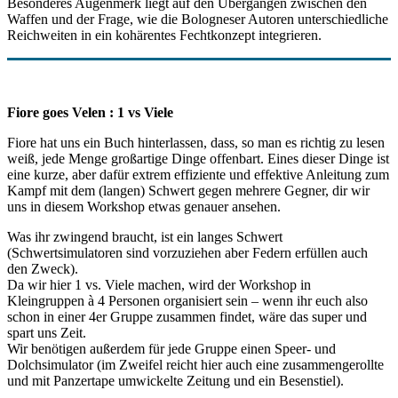
Besonderes Augenmerk liegt auf den Übergängen zwischen den
Waffen und der Frage, wie die Bologneser Autoren unterschiedliche
Reichweiten in ein kohärentes Fechtkonzept integrieren.
Fiore goes Velen : 1 vs Viele
Fiore hat uns ein Buch hinterlassen, dass, so man es richtig zu lesen
weiß, jede Menge großartige Dinge offenbart. Eines dieser Dinge ist
eine kurze, aber dafür extrem effiziente und effektive Anleitung zum
Kampf mit dem (langen) Schwert gegen mehrere Gegner, dir wir
uns in diesem Workshop etwas genauer ansehen.
Was ihr zwingend braucht, ist ein langes Schwert
(Schwertsimulatoren sind vorzuziehen aber Federn erfüllen auch
den Zweck).
Da wir hier 1 vs. Viele machen, wird der Workshop in
Kleingruppen à 4 Personen organisiert sein – wenn ihr euch also
schon in einer 4er Gruppe zusammen findet, wäre das super und
spart uns Zeit.
Wir benötigen außerdem für jede Gruppe einen Speer- und
Dolchsimulator (im Zweifel reicht hier auch eine zusammengerollte
und mit Panzertape umwickelte Zeitung und ein Besenstiel).