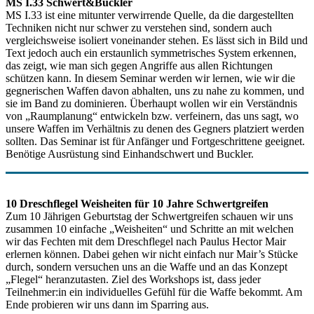
MS I.33 Schwert&Buckler
MS I.33 ist eine mitunter verwirrende Quelle, da die dargestellten
Techniken nicht nur schwer zu verstehen sind, sondern auch
vergleichsweise isoliert voneinander stehen. Es lässt sich in Bild und
Text jedoch auch ein erstaunlich symmetrisches System erkennen,
das zeigt, wie man sich gegen Angriffe aus allen Richtungen
schützen kann. In diesem Seminar werden wir lernen, wie wir die
gegnerischen Waffen davon abhalten, uns zu nahe zu kommen, und
sie im Band zu dominieren. Überhaupt wollen wir ein Verständnis
von „Raumplanung“ entwickeln bzw. verfeinern, das uns sagt, wo
unsere Waffen im Verhältnis zu denen des Gegners platziert werden
sollten. Das Seminar ist für Anfänger und Fortgeschrittene geeignet.
Benötige Ausrüstung sind Einhandschwert und Buckler.
10 Dreschflegel Weisheiten für 10 Jahre Schwertgreifen
Zum 10 Jährigen Geburtstag der Schwertgreifen schauen wir uns
zusammen 10 einfache „Weisheiten“ und Schritte an mit welchen
wir das Fechten mit dem Dreschflegel nach Paulus Hector Mair
erlernen können. Dabei gehen wir nicht einfach nur Mair’s Stücke
durch, sondern versuchen uns an die Waffe und an das Konzept
„Flegel“ heranzutasten. Ziel des Workshops ist, dass jeder
Teilnehmer:in ein individuelles Gefühl für die Waffe bekommt. Am
Ende probieren wir uns dann im Sparring aus.