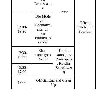
Renaissanc
e
Pause
Die Mode
vom
Offene
Hochmittel
13:00-
Fläche für
alter bis
13:30
Sparring
zur
Frührenais
sance.
Elmar
Turnier
13:30-
Fiore goes
Bollognese
15:00
Velen
(Wurfspeer
, Rotella,
15:00-
Seitschwer
17:00
t)
Official End and Clean
18:00
Up